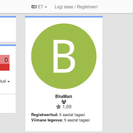
ET
Logi sisse / Registreeri
0
atud
BitaMatt
1,09
Registreeritud:
5 aastat tagasi
Viimane tegevus:
5 aastat tagasi