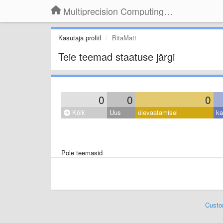
Multiprecision Computing Toolbox for MATLAB
Kasutaja profiil
BitaMatt
Teie teemad staatuse järgi
0
0
0
Kõik
Uus
ülevaatamisel
ka
Pole teemasid
Custo