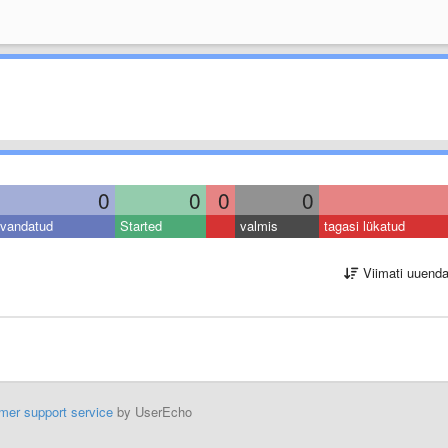
0
0
0
0
vandatud
Started
valmis
tagasi lükatud
Viimati uuend
mer support service
by UserEcho