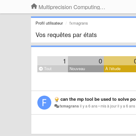
Multiprecision Computing Toolbox for MATLAB
Profil utilisateur
fxmagrans
Vos requêtes par états
1
0
Tout
Nouveau
À l'étude
can the mp tool be used to solve posit
fxmagrans
il y a 6 ans
•
mis à jour
il y a 6 ans