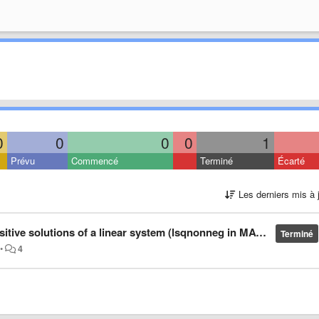
0
0
0
0
1
Prévu
Commencé
Terminé
Écarté
Les derniers mis à 
ive solutions of a linear system (lsqnonneg in MATLAB)?
Terminé
•
4