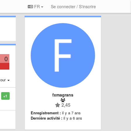
FR
Se connecter / S'inscrire
0
jour
fxmagrans
+1
2,45
Enregistrement :
il y a 7 ans
Dernière activité :
il y a 6 ans