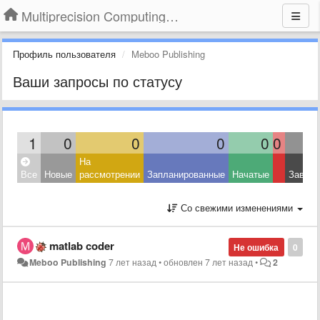
Multiprecision Computing Toolbox for MATLAB
Профиль пользователя
Meboo Publishing
Ваши запросы по статусу
1
0
0
0
0
0
На
Все
Новые
рассмотрении
Запланированные
Начатые
Завер
Со свежими изменениями
matlab coder
Не ошибка
0
Meboo Publishing
7 лет назад
•
обновлен
7 лет назад
•
2