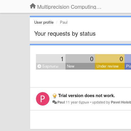
Multiprecision Computing Toolbox for MATLAB
User profile
Paul
Your requests by status
1
0
0
Барлығы
New
Under review
Pl
Trial version does not work.
Paul
11 year бұрын
•
updated by
Pavel Holo