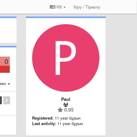
KK
Кіру / Tiркелу
0
мен
Paul
0
0.95
Registered:
11 year бұрын
Last activity:
11 year бұрын