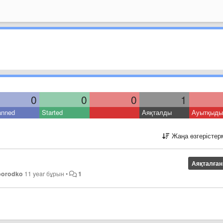
0
0
0
1
anned
Started
Аяқталды
Ауытқыды
Жаңа өзгерістер
Аяқталған
borodko
11 year бұрын
•
1