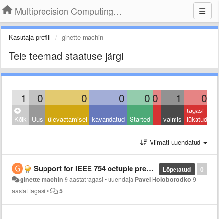
Multiprecision Computing Toolbox for MATLAB
Kasutaja profiil
ginette machin
Teie teemad staatuse järgi
1
0
0
0
0
0
1
0
tagasi
Kõik
Uus
ülevaatamisel
kavandatud
Started
valmis
lükatud
Viimati uuendatud
Support for IEEE 754 octuple precision
Lõpetatud
0
ginette machin
9 aastat tagasi
•
uuendaja
Pavel Holoborodko
9
aastat tagasi
•
5