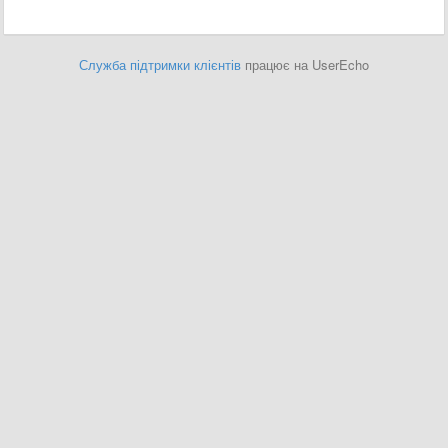
Служба підтримки клієнтів
працює на UserEcho