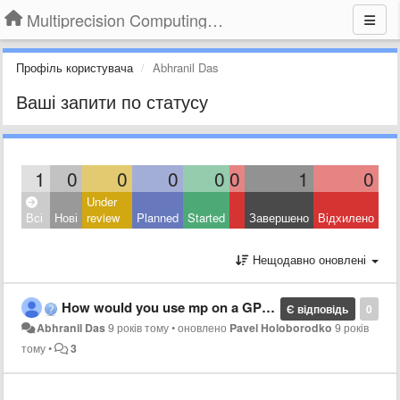
Multiprecision Computing Toolbox for MATLAB
Профіль користувача
Abhranil Das
Ваші запити по статусу
1
0
0
0
0
0
1
0
Under
Всі
Нові
review
Planned
Started
Завершено
Відхилено
Нещодавно оновлені
How would you use mp on a GPU?
Є відповідь
0
Abhranil Das
9 років тому
•
оновлено
Pavel Holoborodko
9 років
тому
•
3