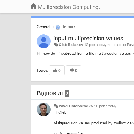
Multiprecision Computing Toolbox for MATLAB
General
Питання
input multiprecision values
Gleb Beliakov
12 років тому
•
оновлено
Pav
Hi, how do I input/read from a file multiprecsion values
Голос
0
0
Відповіді
2
Pavel Holoborodko
12 років тому
Hi Gleb,
Multiprecision values produced by toolbox can
>> A = magic(3);