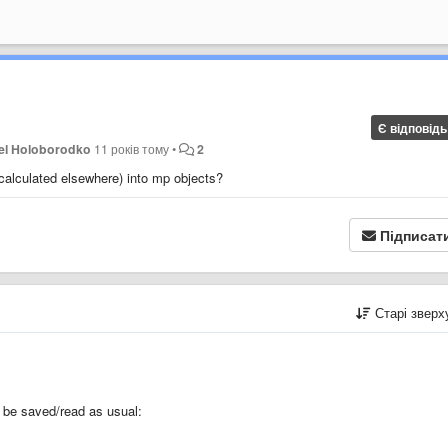
Є відповідь
el Holoborodko
11 років тому
•
2
 (calculated elsewhere) into mp objects?
Підписат
Старі звер
 be saved/read as usual: