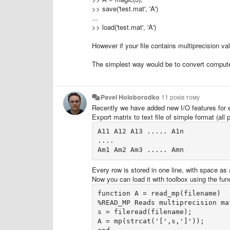
>> save('test.mat', 'A')
...
>> load('test.mat', 'A')
However if your file contains multiprecision v
The simplest way would be to convert computed 
Pavel Holoborodko
11 років тому
Recently we have added new I/O features for
Export matrix to text file of simple format (al
A11 A12 A13 ..... A1n

....

Every row is stored in one line, with space as
Now you can load it with toolbox using the fun
function A = read_mp(filename)

%READ_MP Reads multiprecision ma
s = fileread(filename);

A = mp(strcat('[',s,']'));
