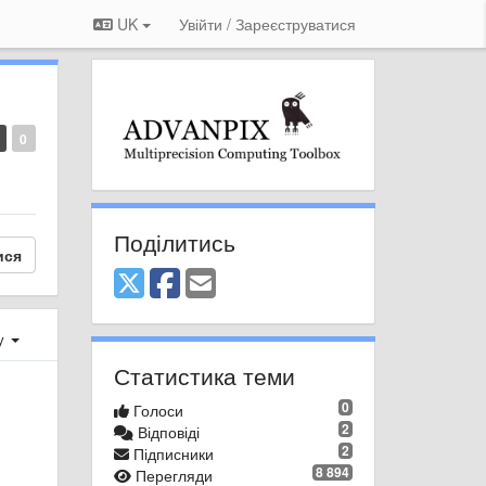
UK
Увійти / Зареєструватися
0
Поділитись
ися
ху
Статистика теми
0
Голоси
2
Відповіді
2
Підписники
8 894
Перегляди