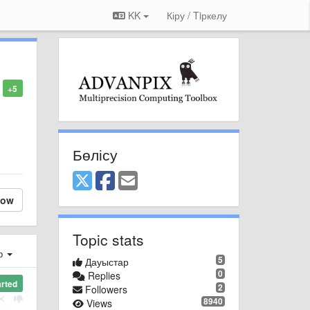
KK
Кіру / Tiркелу
+5
Бөлісу
low
Topic stats
ер
5
Дауыстар
0
Replies
arted
2
Followers
8940
Views