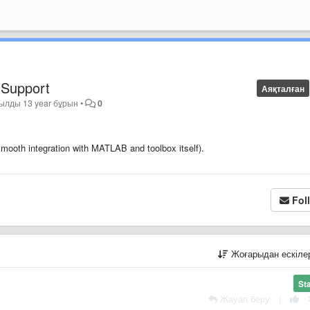
 Support
Аяқталған
тылды
13 year бұрын
•
0
smooth integration with MATLAB and toolbox itself).
Fol
Жоғарыдан ескіл
St
Жауап беру
|