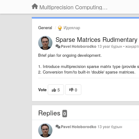
Multiprecision Computing Toolbox for MATLAB
General
Идеялар
Sparse Matrices Rudimentary
Pavel Holoborodko
13 year бұрын
•
жаңар
Brief plan for ongoing development.
1. Introduce multiprecision sparse matrix type (provide 
2. Conversion from/to built-in 'double' sparse matrices.
Vote
5
0
Replies
0
Pavel Holoborodko
13 year бұрын