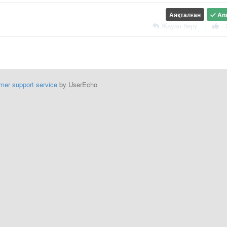
Аяқталған
An
Жауап беру
|
mer support service
by UserEcho