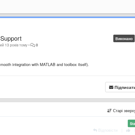
 Support
Виконано
ний
13 років тому
•
0
smooth integration with MATLAB and toolbox itself).
Підписат
Старі звер
St
Відповісти
|