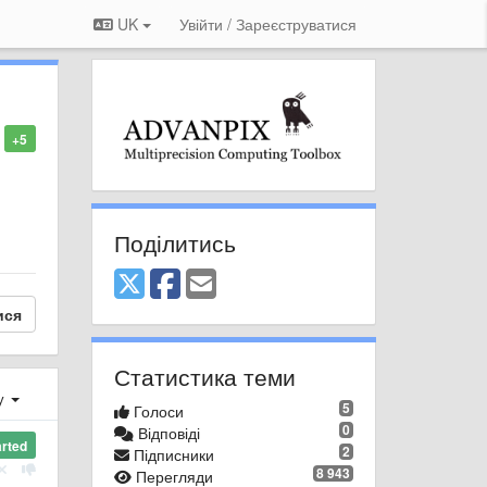
UK
Увійти / Зареєструватися
+5
Поділитись
ися
Статистика теми
ху
5
Голоси
0
Відповіді
arted
2
Підписники
8 943
Перегляди