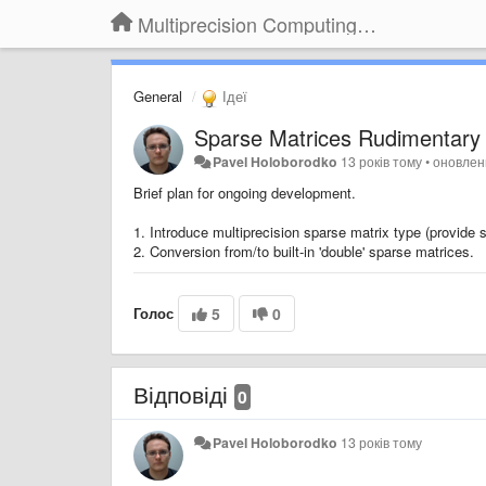
Multiprecision Computing Toolbox for MATLAB
General
Ідеї
Sparse Matrices Rudimentary
Pavel Holoborodko
13 років тому
•
оновле
Brief plan for ongoing development.
1. Introduce multiprecision sparse matrix type (provide 
2. Conversion from/to built-in 'double' sparse matrices.
Голос
5
0
Відповіді
0
Pavel Holoborodko
13 років тому