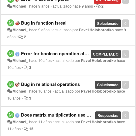
Michael_
hace 9 años
•
actualizado
hace 9 años
•
2
Bug in function isreal
Solucionado
0
Michael_
hace 9 años
•
actualizado por
Pavel Holoborodko
hace 9
años
•
2
Error for boolean operation at certain precision
COMPLETADO
0
Michael_
hace 10 años
•
actualizado por
Pavel Holoborodko
hace
10 años
•
3
Bug in relational operations
Solucionado
0
Michael_
hace 10 años
•
actualizado por
Pavel Holoborodko
hace
10 años
•
3
Does matrix multiplication use multiple cores?
Respuestas
0
Michael_
hace 11 años
•
actualizado por
Pavel Holoborodko
hace
11 años
•
15