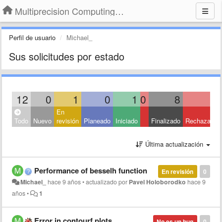
Multiprecision Computing Toolbox for MATLAB
Perfil de usuario
Michael_
Sus solicitudes por estado
12
0
1
0
1
0
8
2
En
Todo
Nuevo
revisión
Planeado
Iniciado
Finalizado
Rechazado
Última actualización
Performance of besselh function
En revisión
0
Michael_
hace 9 años
•
actualizado por
Pavel Holoborodko
hace 9
años
•
1
Error in contourf plots
No es un bug
0