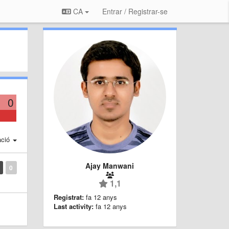
CA
Entrar / Registrar-se
0
ació
Ajay Manwani
0
1,1
Registrat:
fa 12 anys
Last activity:
fa 12 anys