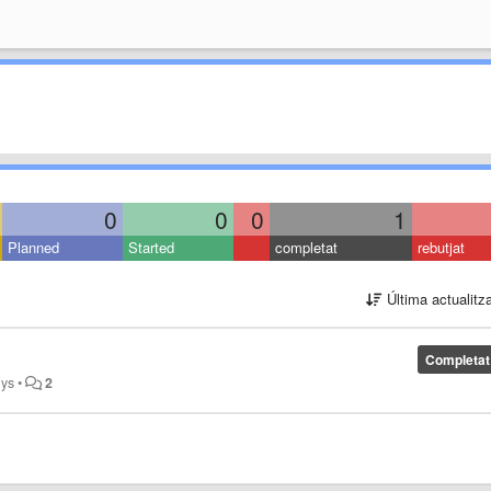
0
0
0
1
Planned
Started
completat
rebutjat
Última actualitz
Completat
nys
•
2