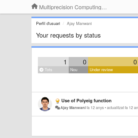
Multiprecision Computing Toolbox for MATLAB
Perfil d'usuari
Ajay Manwani
Your requests by status
1
0
0
Tots
Nou
Under review
Use of Polyeig function
Ajay Manwani
fa 12 anys
•
actualitzat
fa 12 a