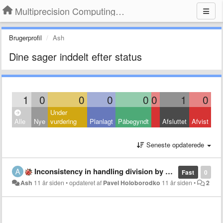
Multiprecision Computing Toolbox for MATLAB
Brugerprofil
Ash
Dine sager inddelt efter status
1
0
0
0
0
0
1
0
Under
Alle
Nye
vurdering
Planlagt
Påbegyndt
Afsluttet
Afvist
Seneste opdaterede
Inconsistency in handling division by zero
Fast
0
Ash
11 år siden
•
opdateret af
Pavel Holoborodko
11 år siden
•
2