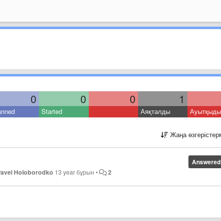
0
0
0
1
anned
Started
Аяқталды
Ауытқыды
Жаңа өзгерістер
Answered
Pavel Holoborodko
13 year бұрын
•
2