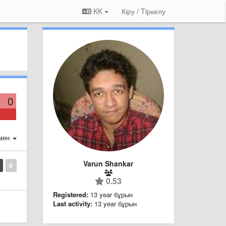
KK
Кіру / Tiркелу
0
мен
Varun Shankar
0
0.53
Registered:
13 year бұрын
Last activity:
13 year бұрын