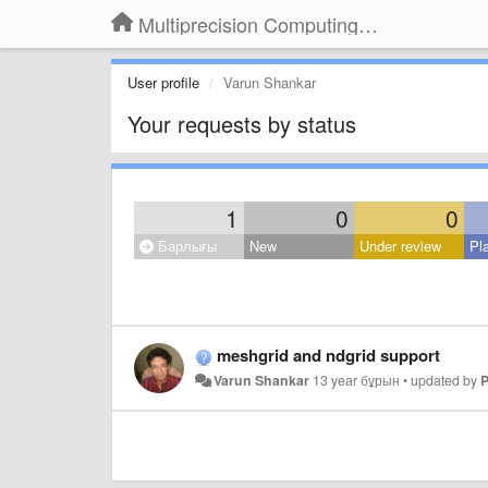
Multiprecision Computing Toolbox for MATLAB
User profile
Varun Shankar
Your requests by status
1
0
0
Барлығы
New
Under review
Pl
meshgrid and ndgrid support
Varun Shankar
13 year бұрын
•
updated by