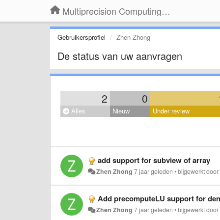
Multiprecision Computing Toolbox for MATLAB
Gebruikersprofiel
Zhen Zhong
De status van uw aanvragen
2
0
Alles
Nieuw
Under review
add support for subview of array
Zhen Zhong
7 jaar geleden
•
bijgewerkt doo
Add precomputeLU support for den
Zhen Zhong
7 jaar geleden
•
bijgewerkt doo