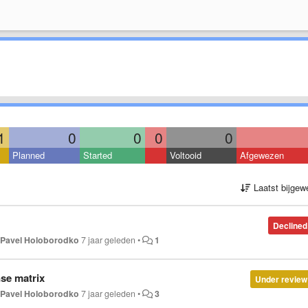
1
0
0
0
0
Planned
Started
Voltooid
Afgewezen
Laatst bijgew
Declined
r
Pavel Holoborodko
7 jaar geleden
•
1
se matrix
Under review
r
Pavel Holoborodko
7 jaar geleden
•
3