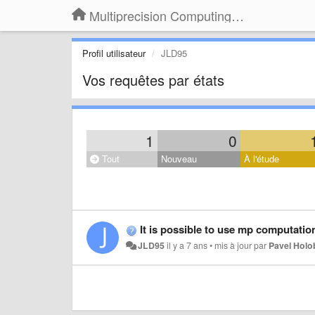
Multiprecision Computing Toolbox for MATLAB
Profil utilisateur
JLD95
Vos requêtes par états
1
0
Tout
Nouveau
À l'étude
It is possible to use mp computation
JLD95
il y a 7 ans
•
mis à jour par
Pavel Hol