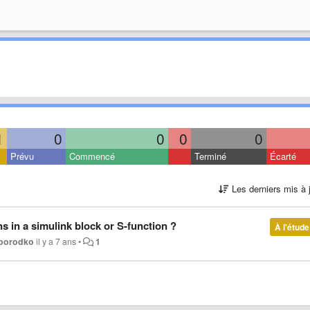
1
0
0
0
0
Prévu
Commencé
Terminé
Écarté
Les derniers mis à 
s in a simulink block or S-function ?
À l'étude
oborodko
il y a 7 ans
•
1