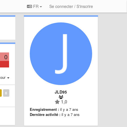
FR
Se connecter / S'inscrire
0
jour
JLD95
0
1,0
Enregistrement :
il y a 7 ans
Dernière activité :
il y a 7 ans