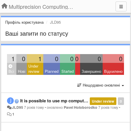
Multiprecision Computing Toolbox for MATLAB
Профіль користувача
JLD95
Ваші запити по статусу
1
0
1
0
0
0
0
0
Under
Всі
Нові
review
Planned
Started
Завершено
Відхилено
Нещодавно оновлені
It is possible to use mp computations in a simulink block or S-function ?
Under review
0
JLD95
7 років тому
•
оновлено
Pavel Holoborodko
7 років тому
•
1