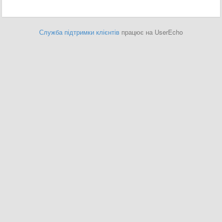
Служба підтримки клієнтів
працює на UserEcho