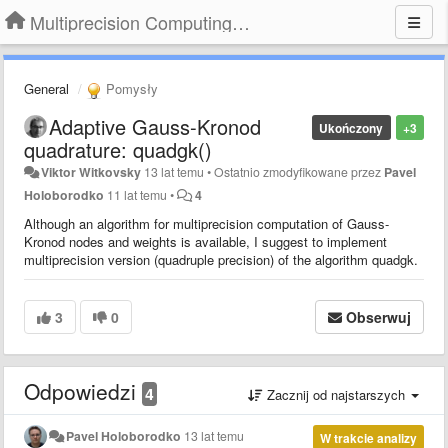
Multiprecision Computing Toolbox for MATLAB
General
Pomysły
Adaptive Gauss-Kronod
Ukończony
+3
quadrature: quadgk()
Viktor Witkovsky
13 lat temu
•
Ostatnio zmodyfikowane przez
Pavel
Holoborodko
11 lat temu
•
4
Although an algorithm for multiprecision computation of Gauss-
Kronod nodes and weights is available, I suggest to implement
multiprecision version (quadruple precision) of the algorithm quadgk.
3
0
Obserwuj
Odpowiedzi
4
Zacznij od najstarszych
Pavel Holoborodko
13 lat temu
W trakcie analizy