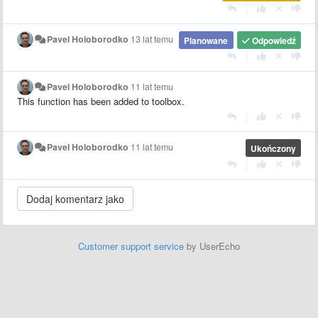
|
Pavel Holoborodko
13 lat temu
Planowane
Odpowiedź
|
Pavel Holoborodko
11 lat temu
This function has been added to toolbox.
|
Pavel Holoborodko
11 lat temu
Ukończony
|
Customer support service
by UserEcho