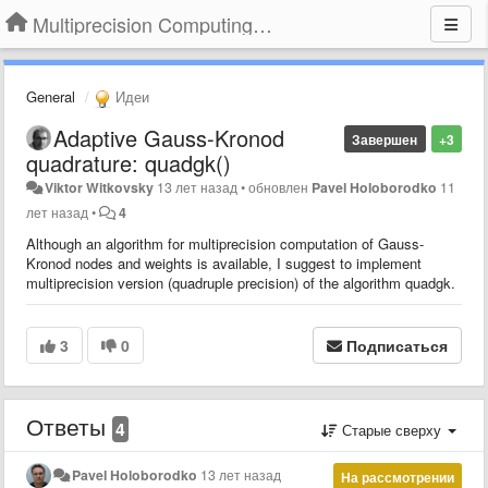
Multiprecision Computing Toolbox for MATLAB
General
Идеи
Adaptive Gauss-Kronod
Завершен
+3
quadrature: quadgk()
Viktor Witkovsky
13 лет назад
•
обновлен
Pavel Holoborodko
11
лет назад
•
4
Although an algorithm for multiprecision computation of Gauss-
Kronod nodes and weights is available, I suggest to implement
multiprecision version (quadruple precision) of the algorithm quadgk.
3
0
Подписаться
Ответы
4
Старые сверху
Pavel Holoborodko
13 лет назад
На рассмотрении