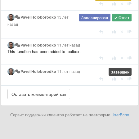
|
Pavel Holoborodko
13 лет
Запланирован
Ответ
назад
|
Pavel Holoborodko
11 лет назад
This function has been added to toolbox.
|
Pavel Holoborodko
11 лет назад
Завершен
|
Сервис поддержки клиентов работает на платформе
UserEcho