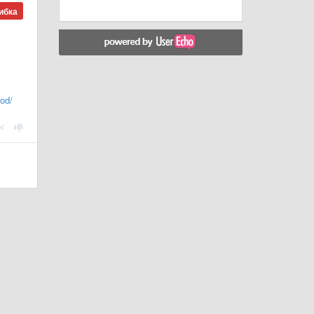
ибка
od/