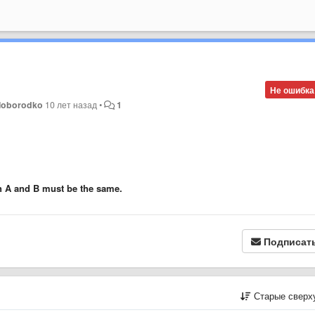
Не ошибка
oloborodko
10 лет назад
•
1
in A and B must be the same.
Подписат
Старые сверх