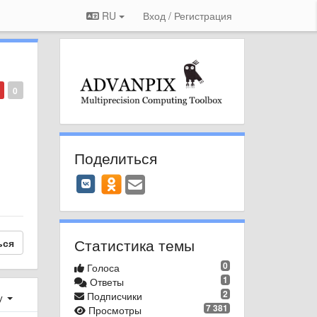
RU
Вход / Регистрация
0
Поделиться
Статистика темы
ься
0
Голоса
1
Ответы
2
Подписчики
у
7 381
Просмотры