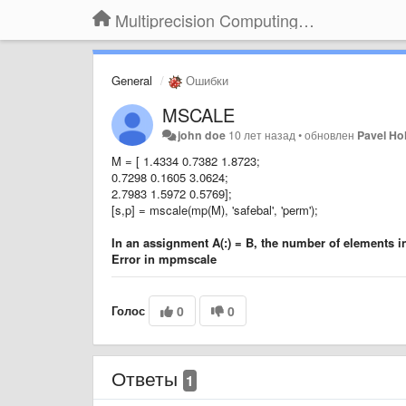
Multiprecision Computing Toolbox for MATLAB
General
Ошибки
MSCALE
john doe
10 лет назад
•
обновлен
Pavel H
M = [ 1.4334 0.7382 1.8723;
0.7298 0.1605 3.0624;
2.7983 1.5972 0.5769];
[s,p] = mscale(mp(M), 'safebal', 'perm');
In an assignment A(:) = B, the number of elements 
Error in mpmscale
Голос
0
0
Ответы
1