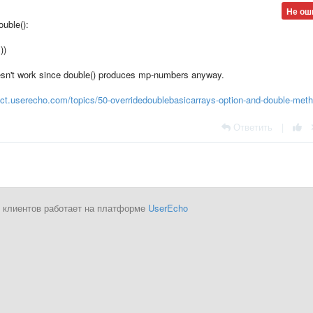
Не ош
uble():
))
n't work since double() produces mp-numbers anyway.
mct.userecho.com/topics/50-overridedoublebasicarrays-option-and-double-meth
Ответить
|
 клиентов работает на платформе
UserEcho