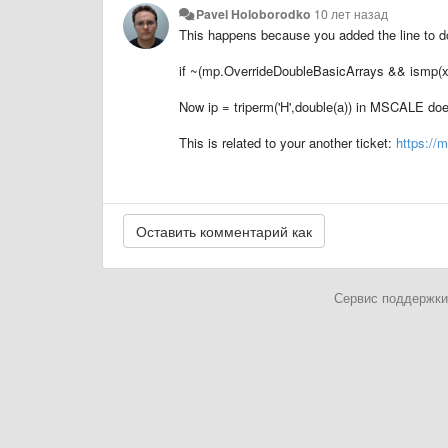
Pavel Holoborodko
10 лет назад
This happens because you added the line to do
if ~(mp.OverrideDoubleBasicArrays && ismp(x
Now
ip = triperm('H',double(a))
in MSCALE does
This is related to your another ticket:
https://
Сервис поддержки