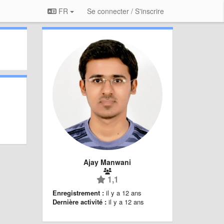
FR
Se connecter / S'inscrire
Ajay Manwani
1,1
Enregistrement :
il y a 12 ans
Dernière activité :
il y a 12 ans