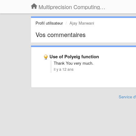
Multiprecision Computing Toolbox for MATLAB
Profil utilisateur
Ajay Manwani
Vos commentaires
Use of Polyeig function
Thank You very much.
il y a 12 ans
Service d