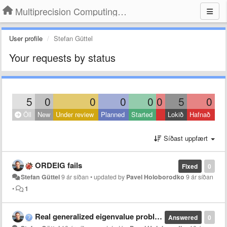
Multiprecision Computing Toolbox for MATLAB
User profile
Stefan Güttel
Your requests by status
5
0
0
0
0
0
5
0
Öll
New
Under review
Planned
Started
Lokið
Hafnað
Síðast uppfært
ORDEIG fails
Fixed
0
Stefan Güttel
9 ár síðan
•
updated by
Pavel Holoborodko
9 ár síðan
•
1
Real generalized eigenvalue problem
Answered
0