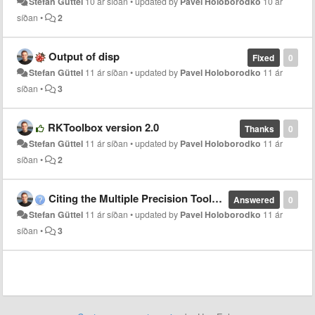
Stefan Güttel
10 ár síðan
•
updated by
Pavel Holoborodko
10 ár
síðan
•
2
Output of disp
Fixed
0
Stefan Güttel
11 ár síðan
•
updated by
Pavel Holoborodko
11 ár
síðan
•
3
RKToolbox version 2.0
Thanks
0
Stefan Güttel
11 ár síðan
•
updated by
Pavel Holoborodko
11 ár
síðan
•
2
Citing the Multiple Precision Toolbox
Answered
0
Stefan Güttel
11 ár síðan
•
updated by
Pavel Holoborodko
11 ár
síðan
•
3