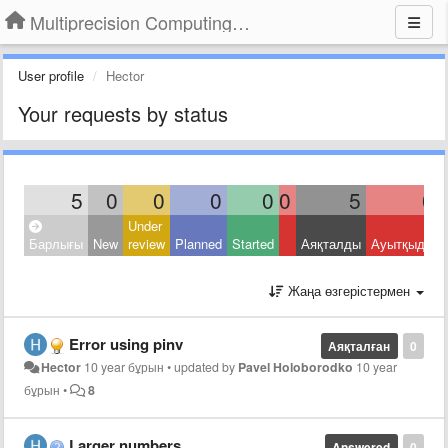
Multiprecision Computing Toolbox for MATLAB
User profile
Hector
Your requests by status
5
0
0
0
0
0
5
0
Under
Барлығы
New
review
Planned
Started
Аяқталды
Ауытқыды
Жаңа өзгерістермен
Error using pinv
Аяқталған
0
Hector
10 year бұрын
•
updated by
Pavel Holoborodko
10 year
бұрын
•
8
Larger numbers
Answered
0