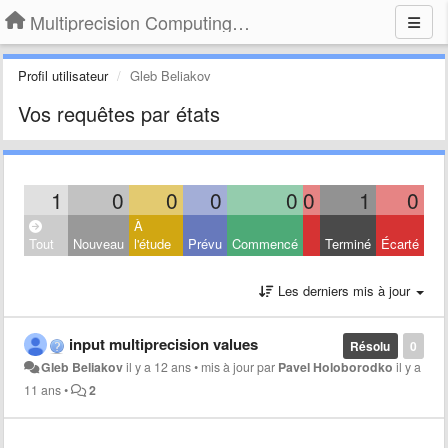
Multiprecision Computing Toolbox for MATLAB
Profil utilisateur
Gleb Beliakov
Vos requêtes par états
1
0
0
0
0
0
1
0
À
Tout
Nouveau
l'étude
Prévu
Commencé
Terminé
Écarté
Les derniers mis à jour
input multiprecision values
Résolu
0
Gleb Beliakov
il y a 12 ans
•
mis à jour par
Pavel Holoborodko
il y a
11 ans
•
2