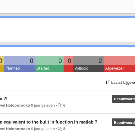
0
0
0
0
2
Planned
Started
Voltooid
Afgewezen
Laatst bijgew
e ?!
Beantwoord
vel Holoborodko
9 jaar geleden
•
6
 equivalent to the built in function in matlab ?
Beantwoord
vel Holoborodko
9 jaar geleden
•
5