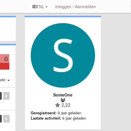
NL
Inloggen / Aanmelden
0
erkt
SomeOne
0
2,22
Geregistreerd:
9 jaar geleden
Laatste activiteit:
9 jaar geleden
0