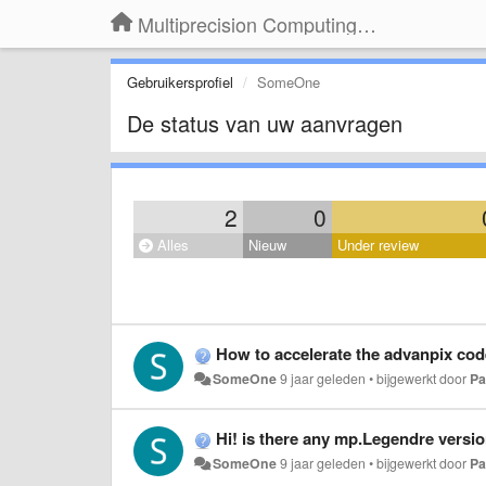
Multiprecision Computing Toolbox for MATLAB
Gebruikersprofiel
SomeOne
De status van uw aanvragen
2
0
Alles
Nieuw
Under review
How to accelerate the advanpix cod
SomeOne
9 jaar geleden
•
bijgewerkt door
Pa
Hi! is there any mp.Legendre version
SomeOne
9 jaar geleden
•
bijgewerkt door
Pa