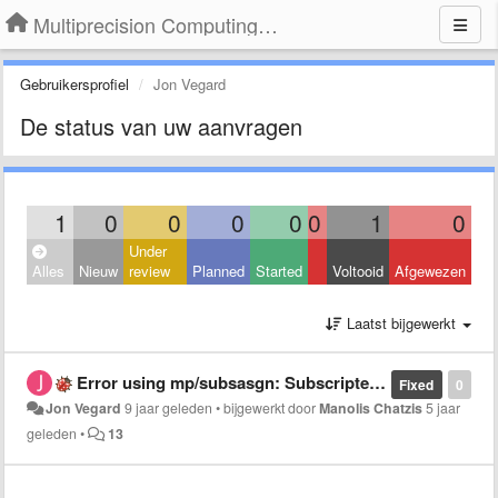
Multiprecision Computing Toolbox for MATLAB
Gebruikersprofiel
Jon Vegard
De status van uw aanvragen
1
0
0
0
0
0
1
0
Under
Alles
Nieuw
review
Planned
Started
Voltooid
Afgewezen
Laatst bijgewerkt
Error using mp/subsasgn: Subscripted assignment dimension mismatch.
Fixed
0
Jon Vegard
9 jaar geleden
•
bijgewerkt door
Manolis Chatzis
5 jaar
geleden
•
13