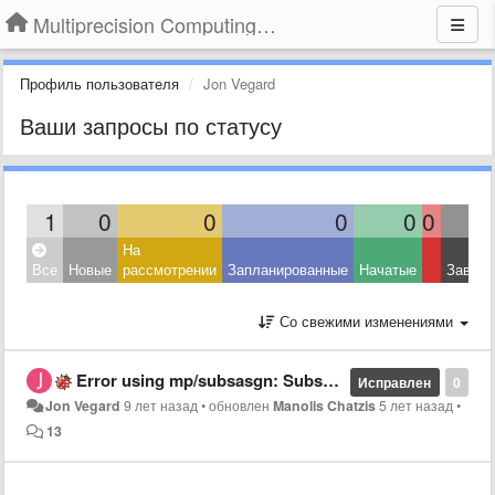
Multiprecision Computing Toolbox for MATLAB
Профиль пользователя
Jon Vegard
Ваши запросы по статусу
1
0
0
0
0
0
На
Все
Новые
рассмотрении
Запланированные
Начатые
Завер
Со свежими изменениями
Error using mp/subsasgn: Subscripted assignment dimension mismatch.
Исправлен
0
Jon Vegard
9 лет назад
•
обновлен
Manolis Chatzis
5 лет назад
•
13