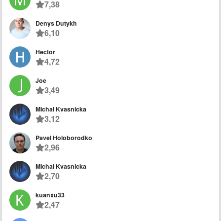
7,38
Denys Dutykh
6,10
Hector
4,72
Joe
3,49
Michal Kvasnicka
3,12
Pavel Holoborodko
2,96
Michal Kvasnicka
2,70
kuanxu33
2,47