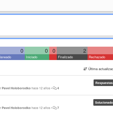
0
0
0
2
laneado
Iniciado
Finalizado
Rechazado
Última actualiza
Respuestas
or
Pavel Holoborodko
hace 12 años
•
4
Solucionado
or
Pavel Holoborodko
hace 12 años
•
7