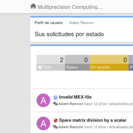
Multiprecision Computing Toolbox for MATLAB
Perfil de usuario
Adam Rancon
Sus solicitudes por estado
2
0
0
Todo
Nuevo
En revisión
P
Invalid MEX-file
Adam Rancon
hace 12 años
•
actualizado p
Spare matrix division by a scalar
Adam Rancon
hace 12 años
•
actualizado p