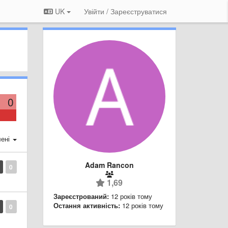
UK
Увійти / Зареєструватися
0
ені
Adam Rancon
0
1,69
Зареєстрований:
12 років тому
Остання активність:
12 років тому
0