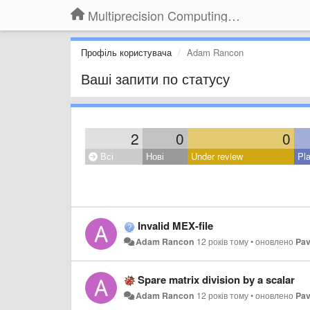
Multiprecision Computing Toolbox for MATLAB
Профіль користувача
Adam Rancon
Ваші запити по статусу
2
0
0
Всі
Нові
Under review
Pl
Invalid MEX-file
Adam Rancon
12 років тому
•
оновлено
Pav
Spare matrix division by a scalar
Adam Rancon
12 років тому
•
оновлено
Pav