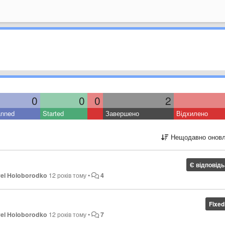
0
0
0
2
anned
Started
Завершено
Відхилено
Нещодавно оновл
Є відповідь
el Holoborodko
12 років тому
•
4
Fixed
el Holoborodko
12 років тому
•
7