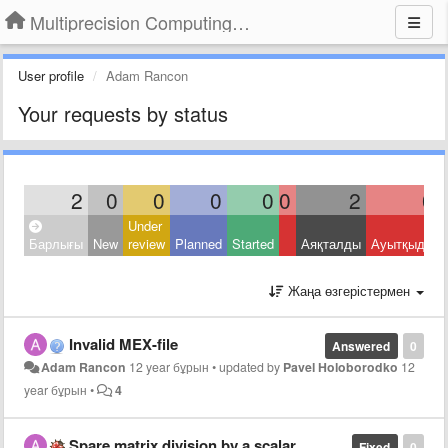
Multiprecision Computing Toolbox for MATLAB
User profile
Adam Rancon
Your requests by status
2
0
0
0
0
0
2
0
Under
Барлығы
New
review
Planned
Started
Аяқталды
Ауытқыды
Жаңа өзгерістермен
Invalid MEX-file
Answered
0
Adam Rancon
12 year бұрын
•
updated by
Pavel Holoborodko
12
year бұрын
•
4
Spare matrix division by a scalar
Fixed
0