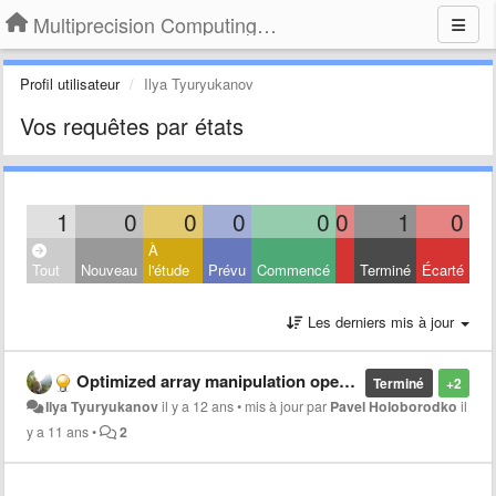
Multiprecision Computing Toolbox for MATLAB
Profil utilisateur
Ilya Tyuryukanov
Vos requêtes par états
1
0
0
0
0
0
1
0
À
Tout
Nouveau
l'étude
Prévu
Commencé
Terminé
Écarté
Les derniers mis à jour
Optimized array manipulation operations
Terminé
+2
Ilya Tyuryukanov
il y a 12 ans
•
mis à jour par
Pavel Holoborodko
il
y a 11 ans
•
2